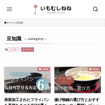
ホーム
豆知識
豆知識
– category –
豆知識
ホリデー
豆知識
豆知識
表面加工されたフライパン
揚げ物鍋の選び方とおすす