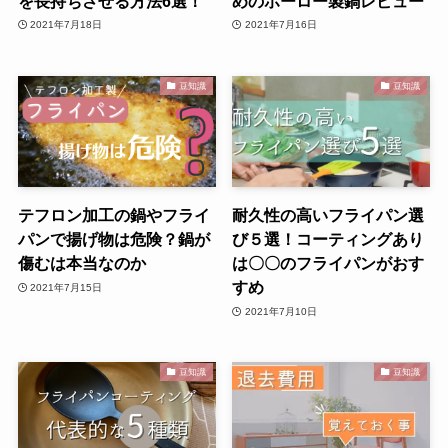
を長持ちさせる方法6選！
めのホーロー製鍋レビュー
2021年7月18日
2021年7月16日
豆知識
豆知識
テフロン加工の鍋やフライ
耐久性の高いフライパン選
パンで揚げ物は危険？鍋が
び５選！コーティングあり
傷むは本当なのか
は〇〇のフライパンがおす
すめ
2021年7月15日
2021年7月10日
豆知識
豆知識