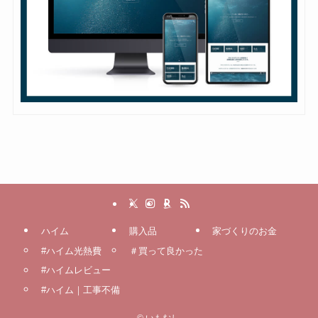
ハイム
購入品
家づくりのお金
#ハイム光熱費
＃買って良かった
#ハイムレビュー
#ハイム｜工事不備
©
いもむし.